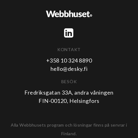
KONTAKT
+358 10 324 8890
hello@desky.fi
BESÖK
Fredriksgatan 33A, andra våningen
FIN-00120, Helsingfors
Alla Webbhusets program och lösningar finns på servrar i
Finland.